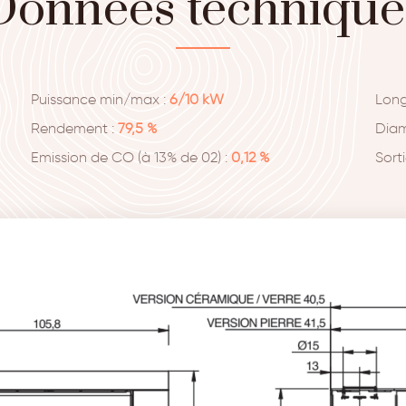
Données technique
Puissance min/max :
6/10 kW
Long
Rendement :
79,5 %
Diam
Emission de CO (à 13% de 02) :
0,12 %
Sort