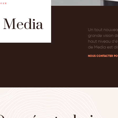
s Media
Un tout nouvea
grande vision d
haut niveau d’é
de Media est di
NOUS CONTACTER PO