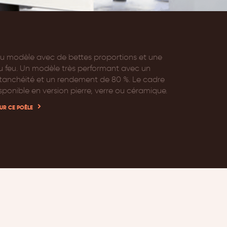
u modèle avec de bettes proportions et une
u feu. Un modèle très performant avec un
tanchéité et un rendement de 80 %. Le cadre
sponible en version pierre, verre ou céramique.
UR CE POÊLE