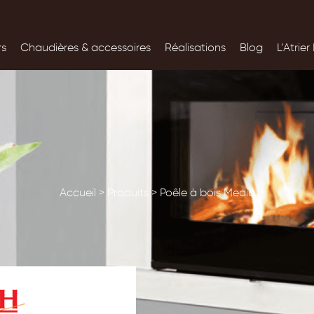
rs
Chaudières &
accessoires
Réalisations
Blog
L’Atrier
Accueil
>
Produits
>
Poêle à bois Media