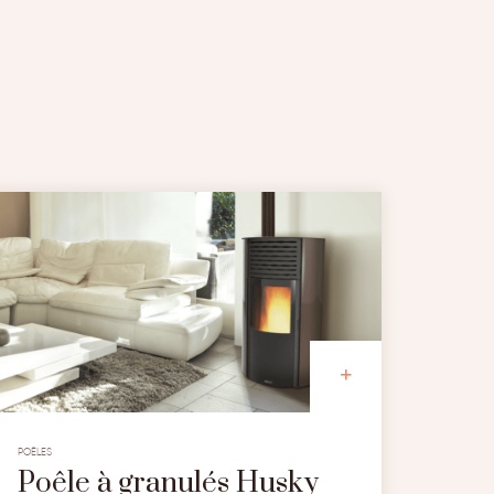
POÊLES
Poêle à granulés Husky