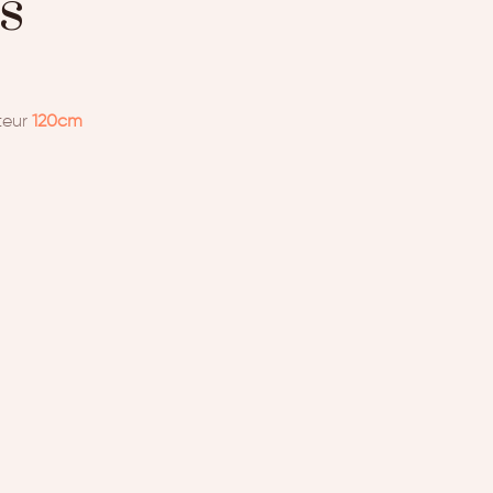
s
teur
120cm