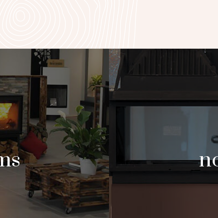
ms
no