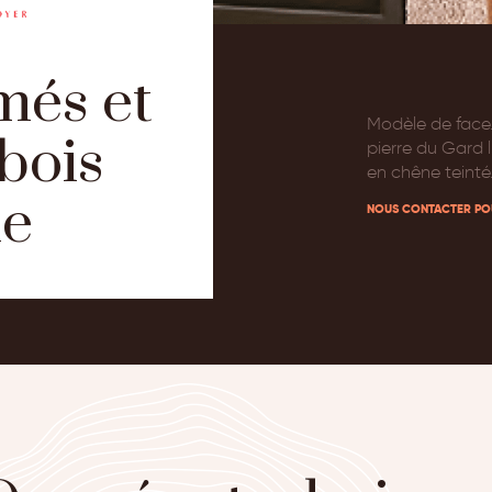
més et
Modèle de face.
 bois
pierre du Gard 
en chêne teinté
le
NOUS CONTACTER PO