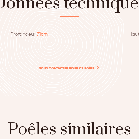
Données technique
Profondeur
71cm
Hau
NOUS CONTACTER POUR CE POÊLE
Poêles similaires