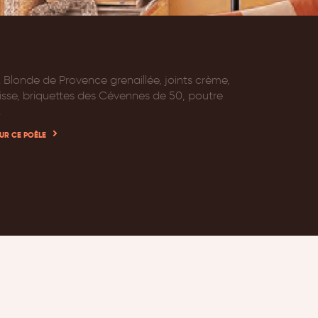
 Blonde de Provence grenaillée, joints crème,
lisse, briquettes des Cévennes de 50, poutre
.
UR CE POÊLE