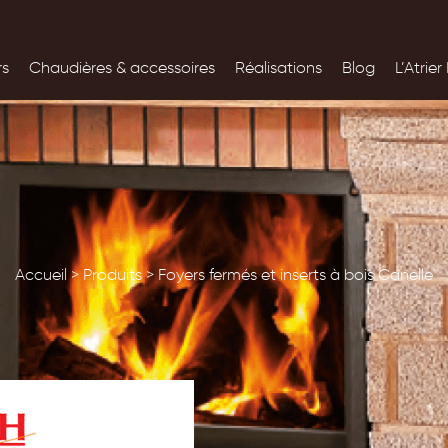
rs
Chaudières &
accessoires
Réalisations
Blog
L’Atrier
Accueil
>
Produits
>
Foyers fermés et inserts à bois Canelle