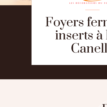
Foyers fer
inserts à
Canel