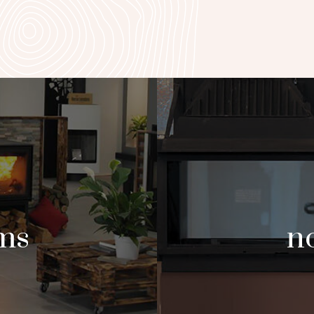
ms
no