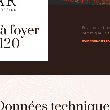
à foyer
Foyer ouvert av
céramique. La t
9120
NOUS CONTACTER PO
Données technique