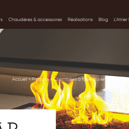
rs
Chaudières &
accessoires
Réalisations
Blog
L’Atrier
Accueil
>
Produits
>
Cheminées à foyer ouvert 9120