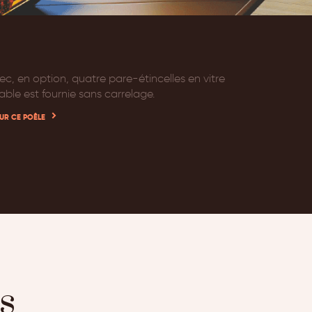
ec, en option, quatre pare-étincelles en vitre
able est fournie sans carrelage.
UR CE POÊLE
s